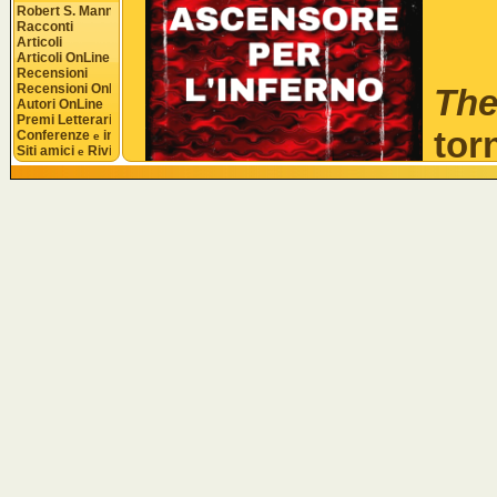
Robert S. Mannon
Racconti
Articoli
Ba
Articoli OnLine
Recensioni
Recensioni OnLine
Th
Autori OnLine
Premi Letterari
to
Conferenze 
 interviste
e
Siti amici 
 Riviste
e
Com
ca
Espionage Agency
,
alla quale i principa
tratta di risolvere gr
senza compromett
istituzionali.