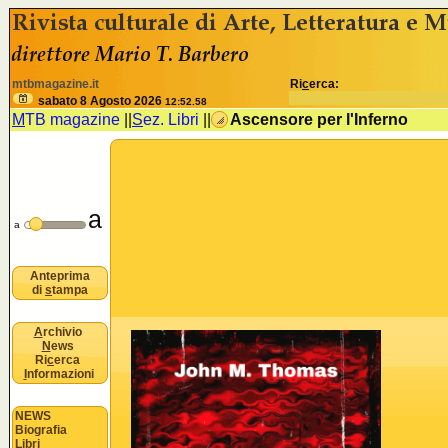
<% //deve esistere nomeSezione e idSezione come variabili
B
mtbmagazine.it
Ri
c
erca:
u
sabato 8 Agosto 2026
12:52.59
M
TB magazine
||
S
ez. Libri
||
Ascensore per l'Inferno
o
a
n
a
Anteprima
di
s
tampa
A
rchivio
N
ews
Ri
c
erca
I
nformazioni
NEWS
Biografia
Libri