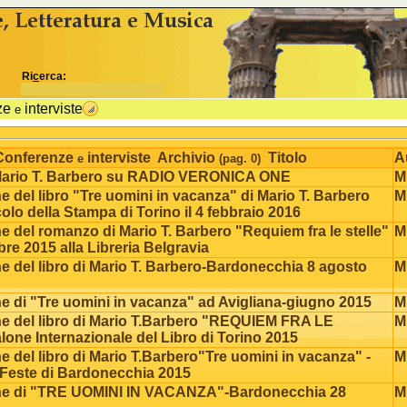
idSezione come variabili js %>
Ri
c
erca:
ze
interviste
e
Conferenze
interviste Archivio
Titolo
A
e
(pag. 0)
 Mario T. Barbero su RADIO VERONICA ONE
M.
 del libro "Tre uomini in vacanza" di Mario T. Barbero
M.
colo della Stampa di Torino il 4 febbraio 2016
e del romanzo di Mario T. Barbero "Requiem fra le stelle"
M.
re 2015 alla Libreria Belgravia
e del libro di Mario T. Barbero-Bardonecchia 8 agosto
M.
e di "Tre uomini in vacanza" ad Avigliana-giugno 2015
M.
e del libro di Mario T.Barbero "REQUIEM FRA LE
M.
one Internazionale del Libro di Torino 2015
 del libro di Mario T.Barbero"Tre uomini in vacanza" -
M.
alessandro.marchisio@gmail.com
 Feste di Bardonecchia 2015
ne di "TRE UOMINI IN VACANZA"-Bardonecchia 28
M.