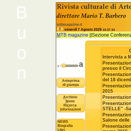
B
<% //deve esistere nomeSezione e 
mtbmagazine.it
u
venerdì 7 Agosto 2026
10:37.33
M
TB magazine
||
Sezione Conferen
o
Intervista a
a
Presentazione
n
a
presso il Cir
Presentazion
del 18 dicemb
Anteprima
di
s
tampa
Presentazion
2015
Presentazion
A
rchivio
N
ews
Presentazion
Ri
c
erca
STELLE" -Sal
I
nformazioni
Presentazione
Salone delle
NEWS
Biografia
Presentazio
Libri