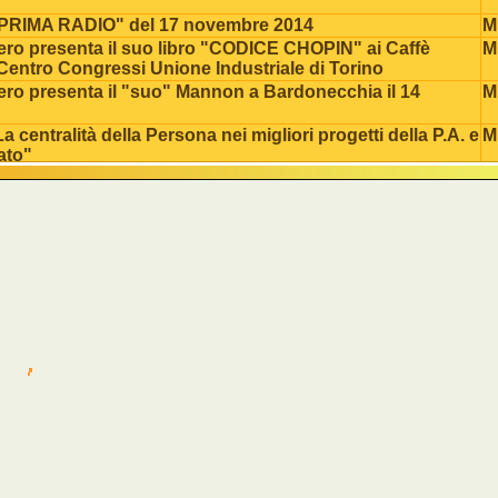
 "PRIMA RADIO" del 17 novembre 2014
M.
ero presenta il suo libro "CODICE CHOPIN" ai Caffè
M.
 Centro Congressi Unione Industriale di Torino
ero presenta il "suo" Mannon a Bardonecchia il 14
M.
centralità della Persona nei migliori progetti della P.A. e
M.
ato"
e "Operazione Wolfgang" 16 agosto 2013 a
M.
a
urali del Centro Studi Cultura e Società 2013/2014
M.
ro intervistato da "Il Nostro Tempo"-luglio 2013.
M.
rbero al SALONE OFF
M.
ari - Presentazione "Operazione Wolfgang" ("La Stampa"
M.
e "Esecuzione perfetta" presso libreria Belgravia
M.
e "Esecuzione Perfetta" 22 luglio a Limone
M.
 "Doppio intrigo alla Reggia" a San Gillio
M.
e "Esecuzione perfetta" a Bardonecchia
M.
i Salone Libro 2012
M.
perfetta" a Casa Zuccala
M.
e Lions Club Valcerrina
M.