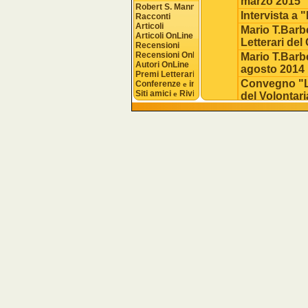
marzo 2015
Robert S. Mannon
Intervista a
Racconti
Articoli
Mario T.Barb
Articoli OnLine
Letterari del
Recensioni
Recensioni OnLine
Mario T.Barb
Autori OnLine
agosto 2014
Premi Letterari
Convegno "La 
Conferenze 
 interviste
e
Siti amici 
 Riviste
e
del Volontari
Presentazion
Bardonecchi
Attività Cult
Mario T.Barbe
Mario T. Ba
Caffè Letter
24.01.13)
Presentazion
Presentazion
Presentazione
Presentazion
Appuntament
"Esecuzione 
Presentazion