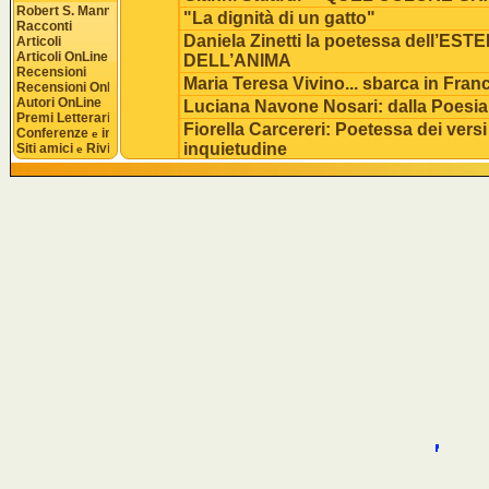
Robert S. Mannon
"La dignità di un gatto"
Racconti
Daniela Zinetti la poetessa dell’ES
Articoli
Articoli OnLine
DELL’ANIMA
Recensioni
Maria Teresa Vivino... sbarca in Franc
Recensioni OnLine
Autori OnLine
Luciana Navone Nosari: dalla Poesia 
Premi Letterari
Fiorella Carcereri: Poetessa dei versi
Conferenze 
 interviste
e
inquietudine
Siti amici 
 Riviste
e
Ivana Posti: poeta e scrittrice dalle 
L’arte poetica di Graziano D.
Daria Barcheri: la poetessa delle emo
Rita Bignante: scrittrice dell’intimo
Alessandro Bertolino: un poeta "cur
Nicoletta Coppo: una scrittrice "a t
Le Liriche di Gaetano Pizzuto
Gli Autori di "DIMENSIONE AUTORE":
Codazza
Vi