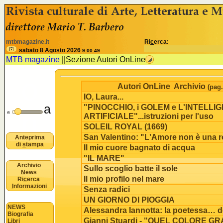
<% //deve esistere nomeSezione e idSezione come variabili
B
mtbmagazine.it
Ri
c
erca:
u
sabato 8 Agosto 2026
9:00.49
M
TB magazine
||
Sezione Autori OnLine
o
Autori OnLine Archivio
(pag.
IO, Laura...
a
"PINOCCHIO, i GOLEM e L'INTELLI
n
a
ARTIFICIALE"...istruzioni per l'uso
SOLEIL ROYAL (1669)
San Valentino: "L'Amore non è una 
Anteprima
di
s
tampa
Il mio cuore bagnato di acqua
"IL MARE"
A
rchivio
Sullo scoglio batte il sole
N
ews
Il mio profilo nel mare
Ri
c
erca
I
nformazioni
Senza radici
UN GIORNO DI PIOGGIA
NEWS
Alessandra Iannotta: la poetessa… de
Biografia
Gianni Stuardi - "QUEL COLORE G
Libri