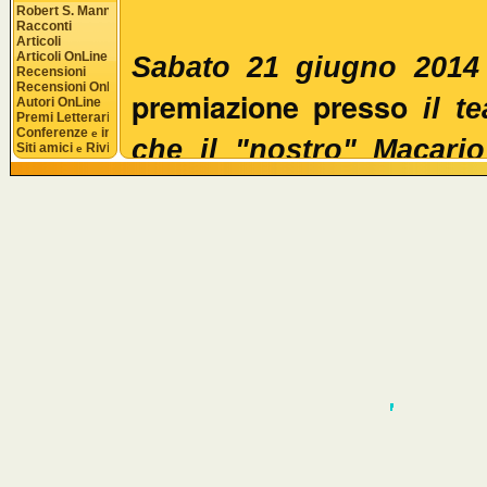
Robert S. Mannon
Racconti
Articoli
Articoli OnLine
Sabato 21 giugno 2014
Recensioni
Recensioni OnLine
premiazione presso
il t
Autori OnLine
Premi Letterari
Conferenze 
 interviste
e
che il "nostro" Macari
Siti amici 
 Riviste
e
questa è solo una mia 
tempo fa sorgeva in via 
Il premio era articolato i
incantesimo lungo una n
con targa e pergamena.
La giuria era composta da c
Presidente della Giuria
cultura della città di Ceva)