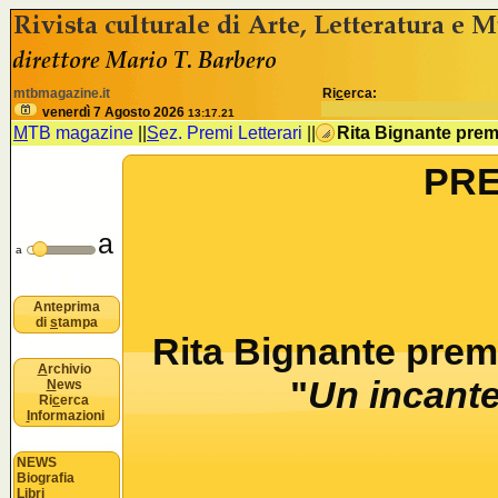
<% //deve esistere nomeSezione e idSezione come variabili
B
mtbmagazine.it
Ri
c
erca:
u
venerdì 7 Agosto 2026
13:17.22
M
TB magazine
||
S
ez. Premi Letterari
||
Rita Bignante prem
PRE
o
a
n
a
Anteprima
di
s
tampa
Rita Bignante prem
A
rchivio
"
Un incant
N
ews
Ri
c
erca
I
nformazioni
NEWS
Biografia
Libri