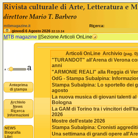
<% //deve esistere nomeSezione e idSezione come variabili
B
mtbmagazine.it
Ri
c
erca:
u
giovedì 6 Agosto 2026
22:13.24
M
TB magazine
||
Sezione Articoli OnLine
o
Articoli OnLine Archivio
(pag. 0)
"TURANDOT" all'Arena di Verona co
anni
a
n
a
"ARMONIE REALI" alla Reggia di Ven
OdG - Stampa Subalpina: Informazio
Stampa Subalpina: Lo sportello dei gi
Anteprima
di
s
tampa
agosto
La nuova musica di giovani talenti a
Bologna
A
rchivio
N
ews
La GAM di Torino tra i vincitori dell'It
Ri
c
erca
2026
I
nformazioni
Mostre dell'estate 2026
Stampa Subalpina: Cronisti aggrediti
NEWS
Biografia
Una settimana di grandi opere all'Ar
Libri