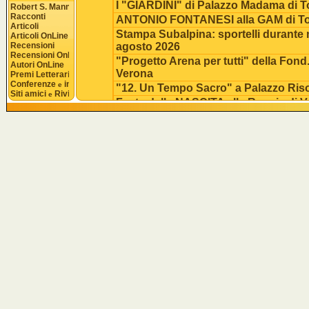
I "GIARDINI" di Palazzo Madama di T
Robert S. Mannon
Racconti
ANTONIO FONTANESI alla GAM di To
Articoli
Stampa Subalpina: sportelli durante 
Articoli OnLine
Recensioni
agosto 2026
Recensioni OnLine
"Progetto Arena per tutti" della Fond
Autori OnLine
Verona
Premi Letterari
Conferenze 
 interviste
e
"12. Un Tempo Sacro" a Palazzo Ris
Siti amici 
 Riviste
e
Festa della NASCITA alla Reggia di V
Appuntamenti Fond. TORINO MUSEI: 
2026
Un "NABUCCO" atomico all'Arena di
"Morfologie di luce" di Marcello Mora
Varese
Orchestra Sinfonica Nazionale Rai p
Giovanni a Torino
"TOSCA" dell'Arena di Verona su m
NEW YORK
Eventi di inizio estate 2026 alla Regg
Reale
Susanna Orlando in ESSERE MARE a
(LU)
Syagione Teatrale 2026/27 del Teatro
di Bologna