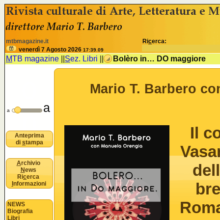
<% //deve esistere nomeSezione e idSezione come variabili
B
mtbmagazine.it
Ri
c
erca:
u
venerdì 7 Agosto 2026
17:39.10
M
TB magazine
||
S
ez. Libri
||
Bolèro in… DO maggiore
o
Mario T. Barbero co
a
n
a
Il 
Anteprima
di
s
tampa
Vasar
A
rchivio
del
N
ews
Ri
c
erca
bre
I
nformazioni
Roma,
NEWS
Biografia
Libri