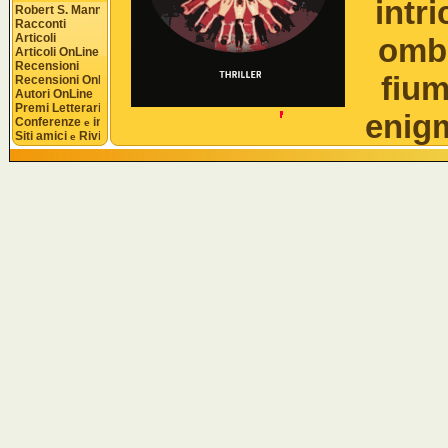
intr
Robert S. Mannon
Racconti
Articoli
ombr
Articoli OnLine
Recensioni
fium
Recensioni OnLine
Autori OnLine
Premi Letterari
enigm
Conferenze 
 interviste
e
Siti amici 
 Riviste
e
tutti elementi che f
via via assume i t
i
AN
20