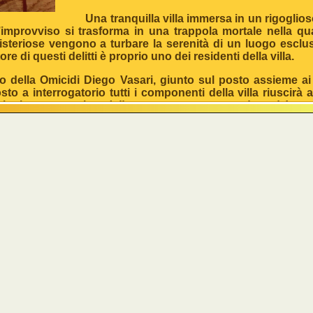
Una tranquilla villa immersa in un rigoglioso
’improvviso si trasforma in una trappola mortale nella qual
isteriose vengono a turbare la serenità di un luogo escl
re di questi delitti è proprio uno dei residenti della villa.
ella Omicidi Diego Vasari, giunto sul posto assieme ai 
to a interrogatorio tutti i componenti della villa riuscirà a
a logica matematica:
delitto+movente+prova=colpevole
!