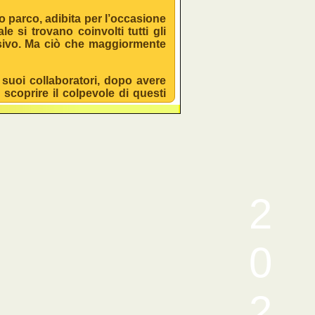
 parco, adibita per l’occasione
e si trovano coinvolti tutti gli
usivo. Ma ciò che maggiormente
suoi collaboratori, dopo avere
 scoprire il colpevole di questi
2
0
2