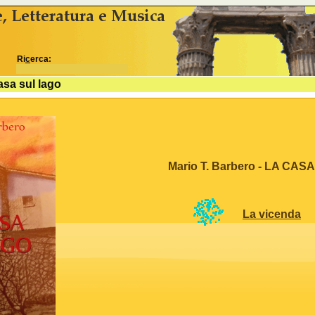
idSezione come variabili js %>
Ri
c
erca:
asa sul lago
Mario T. Barbero
-
LA CASA
La vicenda
alessandro.marchisio@gmail.com