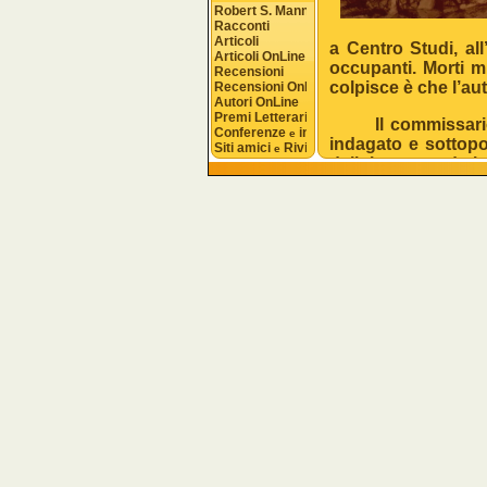
Robert S. Mannon
Racconti
Articoli
a Centro Studi, all
Articoli OnLine
occupanti. Morti m
Recensioni
colpisce è che l’auto
Recensioni OnLine
Autori OnLine
Premi Letterari
Il commissario d
Conferenze 
 interviste
e
indagato e sottopos
Siti amici 
 Riviste
e
delitti… secondo l