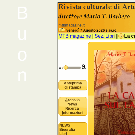
B
<% //deve esistere nomeSezione e 
mtbmagazine.it
u
venerdì 7 Agosto 2026
9:49.02
M
TB magazine
||
S
ez. Libri
||
La c
o
a
n
a
Anteprima
di
s
tampa
A
rchivio
N
ews
Ri
c
erca
I
nformazioni
NEWS
Biografia
Libri