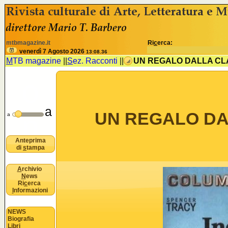
<% //deve esistere nomeSezione e idSezione come variabili
B
mtbmagazine.it
Ri
c
erca:
u
venerdì 7 Agosto 2026
13:08.36
M
TB magazine
||
S
ez. Racconti
||
UN REGALO DALLA C
o
a
UN REGALO D
n
a
Anteprima
di
s
tampa
A
rchivio
N
ews
Ri
c
erca
I
nformazioni
NEWS
Biografia
Libri