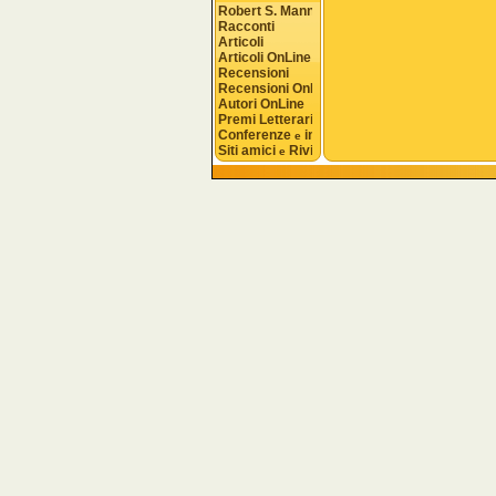
Robert S. Mannon
Racconti
Articoli
Articoli OnLine
Recensioni
Recensioni OnLine
Autori OnLine
Premi Letterari
Conferenze 
 interviste
e
Siti amici 
 Riviste
e