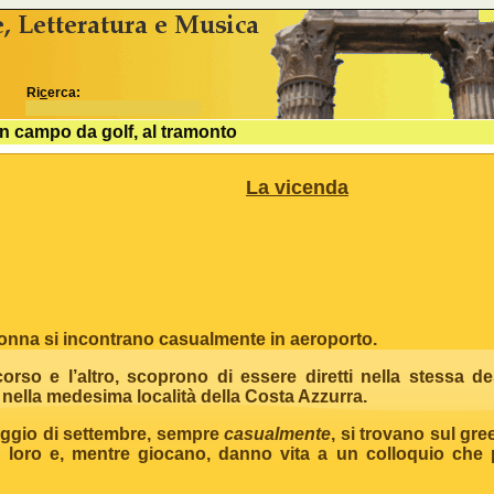
idSezione come variabili js %>
Ri
c
erca:
n campo da golf, al tramonto
La vicenda
nna si incontrano casualmente in aeroporto.
 e l’altro, scoprono di essere diretti nella stessa de
nella medesima località della Costa Azzurra.
io di settembre, sempre
casualmente
, si trovano sul gr
alessandro.marchisio@gmail.com
 loro e, mentre giocano, danno vita a un colloquio che 