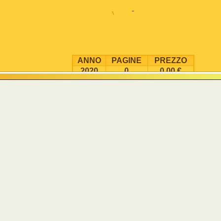
ANNO
PAGINE
PREZZO
2020
0
0.00 €
Pubblicato il 2020-11-06 05:28:29.
Questa pubblicazione è stata richiesta 1606811 volte.