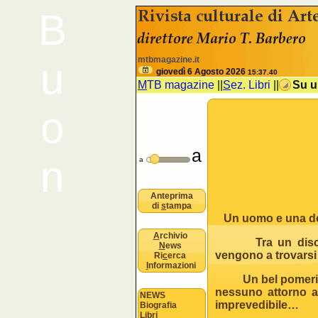
B
<% //deve esistere nomeSezione e 
mtbmagazine.it
u
giovedì 6 Agosto 2026
15:37.40
M
TB magazine
||
S
ez. Libri
||
Su u
o
a
n
a
Anteprima
di
s
tampa
Un uomo e una do
A
rchivio
Tra un discorso
N
ews
vengono a trovarsi 
Ri
c
erca
I
nformazioni
Un bel pomerigg
nessuno attorno a
NEWS
imprevedibile…
Biografia
Libri