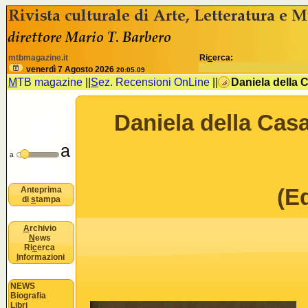
<% //deve esistere nomeSezione e idSezione come variabili
B
mtbmagazine.it
Ri
c
erca:
u
venerdì 7 Agosto 2026
20:05.10
M
TB magazine
||
S
ez. Recensioni OnLine
||
Daniela della 
o
Daniela della Cas
a
n
a
(E
Anteprima
di
s
tampa
A
rchivio
N
ews
Ri
c
erca
I
nformazioni
NEWS
Biografia
Libri