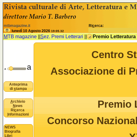
<% //deve esistere nomeSezione e idSezione come variabili
B
mtbmagazine.it
Ri
c
erca:
u
lunedì 10 Agosto 2026
19:05.32
M
TB magazine
||
S
ez. Premi Letterari
||
Premio Letteratur
o
Centro St
a
Associazione di 
n
a
Anteprima
di
s
tampa
Premio 
A
rchivio
N
ews
Ri
c
erca
I
nformazioni
Concorso Nazionale
NEWS
Biografia
Libri