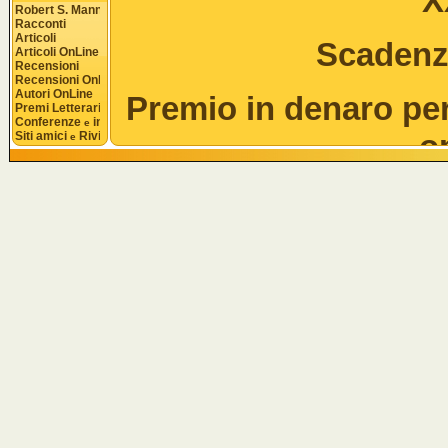
X
Robert S. Mannon
Racconti
Articoli
Scadenza
Articoli OnLine
Recensioni
Recensioni OnLine
Autori OnLine
Premio in denaro per 
Premi Letterari
Conferenze 
 interviste
e
o
Siti amici 
 Riviste
e
Ci scusiamo con c
partecipazione. Poic
alla chiusura dei 
arriva anche a loro. 
se avete inviato la 
avuto risposta, cont