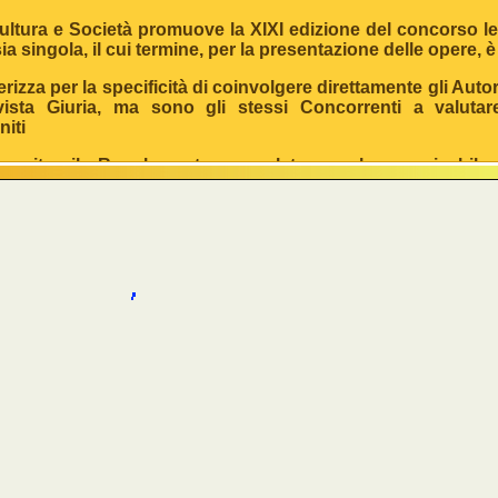
ultura e Società promuove la XIXI edizione del concorso le
sia singola,
il cui termine, per la presentazione delle opere, è
terizza per la specificità di coinvolgere direttamente gli Auto
vista Giuria, ma sono gli stessi Concorrenti a valuta
niti
seguito il Regolamento completo, anche scaricabil
ociazione
http://culturaesocieta.gsvision.it/
e da
ook.com/groups/111996522164334/576007175763264/
(nel no
Regolamento
INALITA.
Il Centro Studi Cultura e Società promuove la
so nazionale per
poesia singola a tema libero
. Il Premio si 
na vita dedicata all’impegno civile per l’emancipazione fe
idarietà e dell’affermazione dei diritti