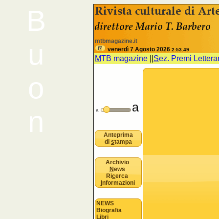
B
<% //deve esistere nomeSezione e 
mtbmagazine.it
u
venerdì 7 Agosto 2026
2:53.49
M
TB magazine
||
S
ez. Premi Letterar
o
a
n
a
Anteprima
di
s
tampa
A
rchivio
N
ews
Ri
c
erca
I
nformazioni
NEWS
Biografia
Libri