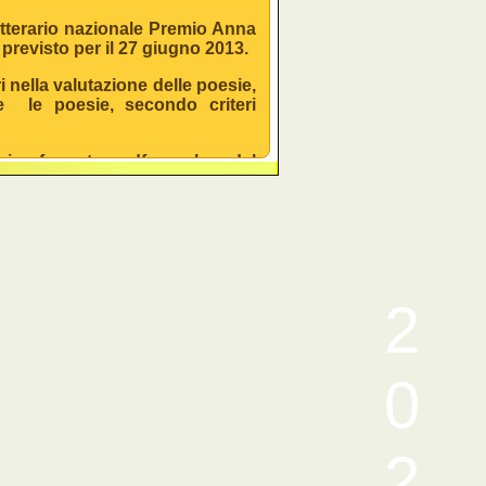
tterario nazionale
Premio Anna
 previsto per il
27 giugno 2013
.
ri nella valutazione delle poesie,
re le poesie, secondo criteri
e in formato pdf anche dal
 Facebook
stro Gruppo Cultura e Società)
2
0
 XIX edizione del
Premio Anna
propone di ricordare la figura di
2
mminile e la giustizia sociale,