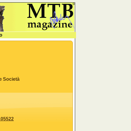
Θ
o
e Società
105522