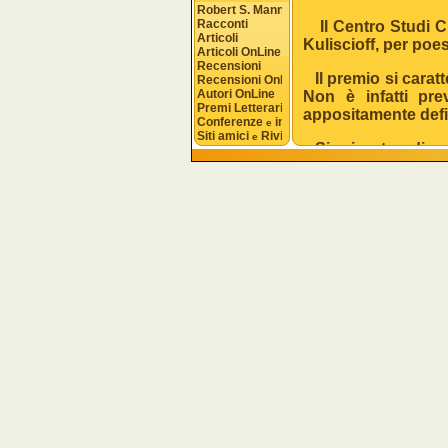
Robert S. Mannon
Racconti
Il Centro Studi C
Articoli
Kuliscioff, per poe
Articoli OnLine
Recensioni
Il premio si carat
Recensioni OnLine
Autori OnLine
Non è infatti pre
Premi Letterari
appositamente defi
Conferenze 
 interviste
e
Siti amici 
 Riviste
e
Si riporta di 
sitodell’ass
https://www.faceb
ARTICOLO 1 – F
Kuliscioff
, concor
Anna Kuliscioff, u
all’insegna della sol