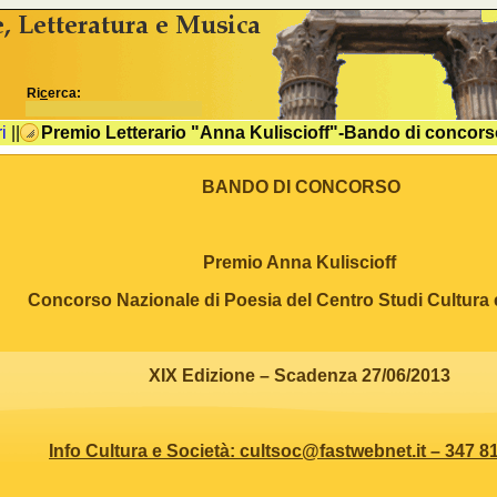
idSezione come variabili js %>
Ri
c
erca:
i
||
Premio Letterario "Anna Kuliscioff"-Bando di concors
BANDO DI CONCORSO
Premio Anna Kuliscioff
Concorso Nazionale di Poesia del Centro Studi Cultura 
XIX Edizione – Scadenza 27/06/2013
Info Cultura e Società:
cultsoc@fastwebnet.it
– 347 8
alessandro.marchisio@gmail.com