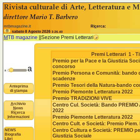
<% //deve esistere nomeSezione e idSezione come variabili
B
mtbmagazine.it
Ri
c
erca:
u
sabato 8 Agosto 2026
3:26.40
M
TB magazine
||
Sezione Premi Letterari
o
Premi Letterari 1 - Ti
Premio per la Pace e la Giustizia Soc
concorso
a
n
a
Premio Persona e Comunità: bando d
scadenze
Premio Tesori della Natura-bando c
Anteprima
di
s
tampa
Premio Piemonte Letteratura 2022
Premio TRADIZIONI VIVE
A
rchivio
Centro Cul. Società: Bando PREMI
N
ews
2022
Ri
c
erca
Premio Piemonte Letteratura 2022
I
nformazioni
Centro Cult. e Società: Premio Piem. 
Centro Cultura e Società: PREMIO pe
NEWS
Biografia
Giustizia Sociale
Libri