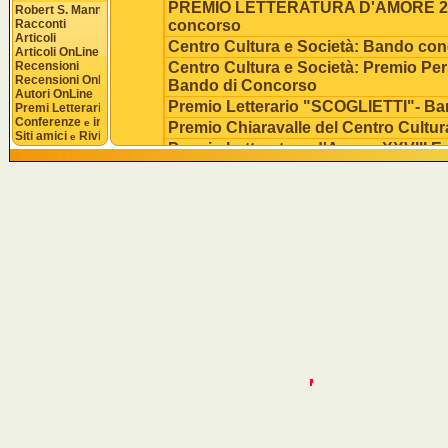
PREMIO LETTERATURA D'AMORE 20
Robert S. Mannon
Racconti
concorso
Articoli
Centro Cultura e Società: Bando co
Articoli OnLine
Recensioni
Centro Cultura e Società: Premio Pe
Recensioni OnLine
Bando di Concorso
Autori OnLine
Premio Letterario "SCOGLIETTI"- Ba
Premi Letterari
Conferenze 
 interviste
e
Premio Chiaravalle del Centro Cultur
Siti amici 
 Riviste
e
Premio Letteratura d'Amore XXVIII E
Concorso
CLUB DEI CENTO APS: "Bando IV E
GLI AUTORI DELL'ANNO
Maria Teresa Vivino premiata per la 
te-Poesie di solitudine e presenze"
Premio Anna Kuliscioff
"Premio Anna Kuliscioff XXVI Edizio
concoso
Premio Piemonte Letteratura 2020
Premio Nazionale Persona e Comunit
concorso
Premio Chiaravalle- Bando concorso
Premio Letteratura d'Amore. Bando 
Premio Borgo San Paolo Slam - II edi