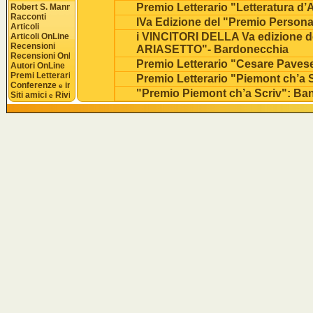
Premio Letterario "Letteratura d’
Robert S. Mannon
Racconti
IVa Edizione del "Premio Person
Articoli
i VINCITORI DELLA Va edizione
Articoli OnLine
Recensioni
ARIASETTO"- Bardonecchia
Recensioni OnLine
Premio Letterario "Cesare Paves
Autori OnLine
Premi Letterari
Premio Letterario "Piemont ch’a 
Conferenze 
 interviste
e
"Premio Piemont ch’a Scriv": Ba
Siti amici 
 Riviste
e
Concorso Nazionale per Poesia; N
Va Edizione Premio Letterario "D
Concorso
Va Edizione del Premio di fotogra
5a Edizione "Premio Letterario di
ARIASETTO"- Bando di Concors
"Autore dell’anno 2015": comuni
Bando di Concorso "Gli Autori de
Premio Letteratura d’Amore 2015
"Premio Letterario LA MOLE": 28
IVa Edizione "Premio Dino Arias
Visualizza
Re
Un documen