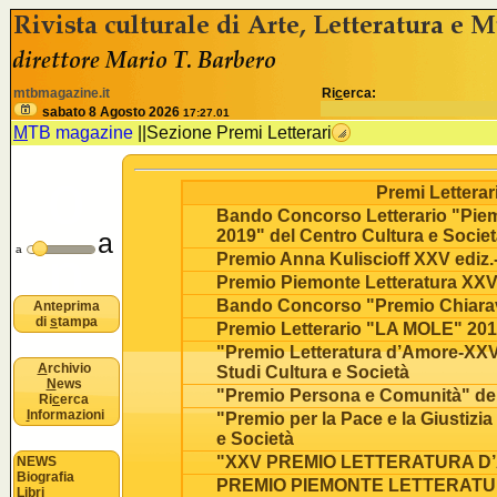
<% //deve esistere nomeSezione e idSezione come variabili
B
mtbmagazine.it
Ri
c
erca:
u
sabato 8 Agosto 2026
17:27.01
M
TB magazine
||
Sezione Premi Letterari
o
Premi Letterari
Bando Concorso Letterario "Piemo
2019" del Centro Cultura e Societ
a
n
a
Premio Anna Kuliscioff XXV ediz
Premio Piemonte Letteratura XX
Bando Concorso "Premio Chiarava
Anteprima
di
s
tampa
Premio Letterario "LA MOLE" 2018:
"Premio Letteratura d’Amore-XXVI
A
rchivio
Studi Cultura e Società
N
ews
"Premio Persona e Comunità" del
Ri
c
erca
I
nformazioni
"Premio per la Pace e la Giustizi
e Società
"XXV PREMIO LETTERATURA D’A
NEWS
Biografia
PREMIO PIEMONTE LETTERATURA
Libri